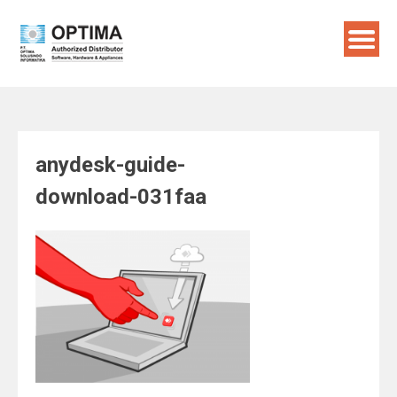
Skip
to
content
anydesk-guide-
download-031faa