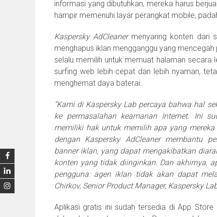
informasi yang dibutuhkan, mereka harus berjuan
hampir memenuhi layar perangkat mobile, padaha
Kaspersky AdCleaner
menyaring konten dari si
menghapus iklan mengganggu yang mencegah pe
selalu memilih untuk memuat halaman secara l
surfing web lebih cepat dan lebih nyaman, tet
menghemat daya baterai.
“Kami di Kaspersky Lab percaya bahwa hal se
ke permasalahan keamanan Internet. Ini 
memiliki hak untuk memilih apa yang mereka in
dengan Kaspersky AdCleaner membantu pen
banner iklan, yang dapat mengakibatkan diara
konten yang tidak diinginkan. Dan akhirnya, a
pengguna: agen iklan tidak akan dapat melac
Chirkov, Senior Product Manager, Kaspersky Lab
Aplikasi gratis ini sudah tersedia di App Stor