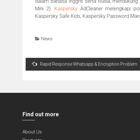
dalam bahasa Inggris serta Rusia, mendukung iOS
Mini 2).
Kaspersky
AdCleaner melengkapi port
Kaspersky Safe Kids, Kaspersky Password Mana
News
Post
Rapid Response Whatsapp & Encryption Problem
navigation
Find out more
About Us