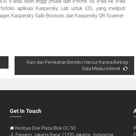
 9 atau lebih tinggi (mulai dari iPhone 5s, iPad Air, iPad
ofolio aplikasi Kaspersky Lab untuk iOS, yang meliputi
ger, Kaspersky Safe Browser, dan Kaspersky QR Scanner.
Karir dan Pernikahan Berisiko Hancur Karena Berbagi
Data Melalui Internet
Get In Touch
Kedoya Elok Plaza Blok DC-50
P
Jl. Panjang, Jakarta Barat 11520 Jakarta - Indonesia
D