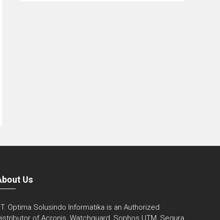
About Us
T. Optima Solusindo Informatika is an Authorized
istributor of Acronis, Watchguard, Sophos UTM, Segura