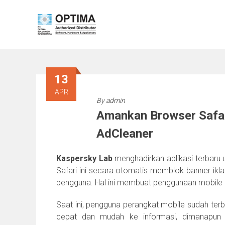
Skip
to
content
13
APR
By
admin
Amankan Browser Safar
AdCleaner
Kaspersky Lab
menghadirkan aplikasi terbaru u
Safari ini secara otomatis memblok banner ikla
pengguna. Hal ini membuat penggunaan mobile 
Saat ini, pengguna perangkat mobile sudah ter
cepat dan mudah ke informasi, dimanapun 