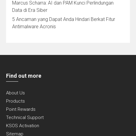
Marcus Scharra: AI dan PAM Kunci Perlindungan
Data di Era Siber
5 Ancaman yang Dapat Anda Hindari Berkat Fitur
Antimalware Acronis
Find out more
About Us
Products
Point Rewards
Technical Support
KSOS Activation
Sitemap