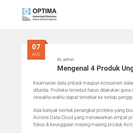
Skip
to
content
07
AUG
By
admin
Mengenal 4 Produk Ung
Keamanan data pribadi maupun konsumen dalam
ditunda. Proteksi tersebut harus dilakukan gu
sewaktu-waktu dapat tersebar ke setiap pengguna
Ada banyak bentuk perangkat proteksi yang bisa
Acronis Data Cloud yang menawarkan empat prod
fokus & keunggulan masing-masing produk Acron