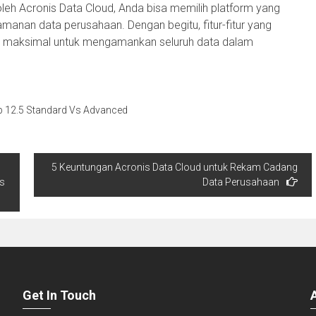
i oleh Acronis Data Cloud, Anda bisa memilih platform yang
anan data perusahaan. Dengan begitu, fitur-fitur yang
ih maksimal untuk mengamankan seluruh data dalam
p 12.5 Standard Vs Advanced
5 Keuntungan Acronis Data Cloud untuk Rekam Cadang
is
Data Perusahaan
Get In Touch