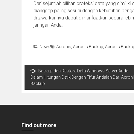
Dari sejumlah pilihan proteksi data yang dimilik
dianggap paling sesuai dengan kebutuhan pengam
ditawarkannya dapat dimanfaatkan secara leb
jaringan Anda.
News
Acronis
,
Acronis Backup
,
Acronis Backu
Post
Backup dan Restore Data Windows Server Anda
navigation
Dalam Hitungan Detik Dengan Fifur Andalan Dari Acron
Backup
Find out more