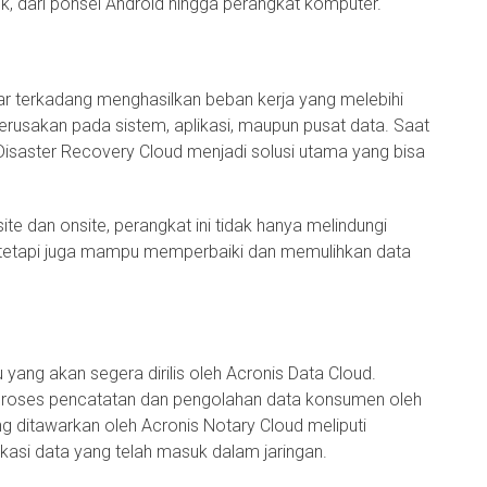
ik, dari ponsel Android hingga perangkat komputer.
 terkadang menghasilkan beban kerja yang melebihi
erusakan pada sistem, aplikasi, maupun pusat data. Saat
s Disaster Recovery Cloud menjadi solusi utama yang bisa
 dan onsite, perangkat ini tidak hanya melindungi
h, tetapi juga mampu memperbaiki dan memulihkan data
yang akan segera dirilis oleh Acronis Data Cloud.
 proses pencatatan dan pengolahan data konsumen oleh
g ditawarkan oleh Acronis Notary Cloud meliputi
ikasi data yang telah masuk dalam jaringan.