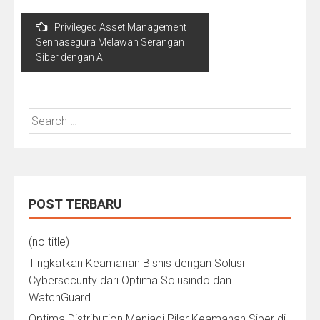
Post
Privileged Asset Management
navigation
Senhasegura Melawan Serangan
Siber dengan AI
Search
for:
POST TERBARU
(no title)
Tingkatkan Keamanan Bisnis dengan Solusi
Cybersecurity dari Optima Solusindo dan
WatchGuard
Optima Distribution Menjadi Pilar Keamanan Siber di