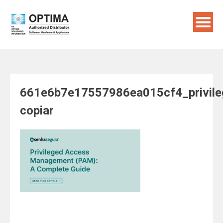
Skip
to
content
661e6b7e17557986ea015cf4_privil
copiar