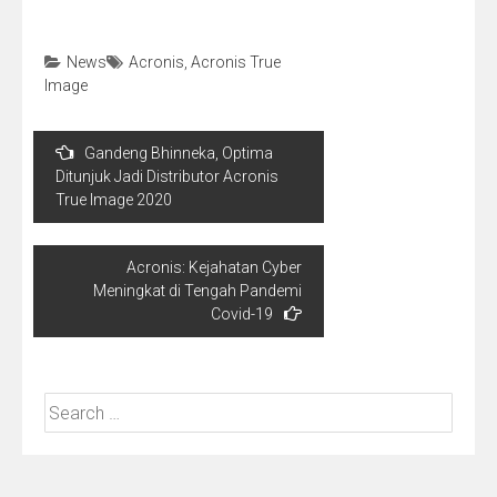
News
Acronis
,
Acronis True
Image
Post
Gandeng Bhinneka, Optima
navigation
Ditunjuk Jadi Distributor Acronis
True Image 2020
Acronis: Kejahatan Cyber
Meningkat di Tengah Pandemi
Covid-19
Search
for: