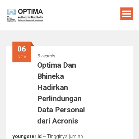
Skip
to
content
06
By
admin
NOV
Optima Dan
Bhineka
Hadirkan
Perlindungan
Data Personal
dari Acronis
youngster.id –
Tingginya jumlah