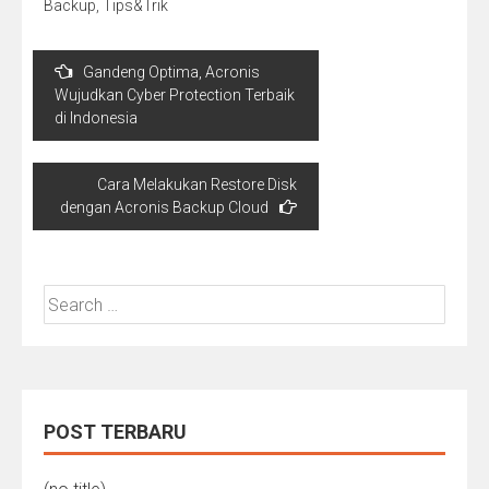
Backup
,
Tips&Trik
Post
Gandeng Optima, Acronis
navigation
Wujudkan Cyber Protection Terbaik
di Indonesia
Cara Melakukan Restore Disk
dengan Acronis Backup Cloud
Search
for:
POST TERBARU