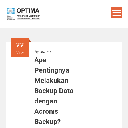
Skip
to
content
22
By
admin
MAR
Apa
Pentingnya
Melakukan
Backup Data
dengan
Acronis
Backup?